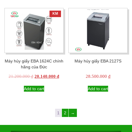
KM
Máy hủy giấy EBA 1624C chính
Máy hủy giấy EBA 2127S
hãng của Đức
Original
Current
21.200.000
₫
20.140.000
₫
28.500.000
₫
price
price
was:
is:
Add to cart
Add to cart
21.200.000 ₫.
20.140.000 ₫.
1
2
→