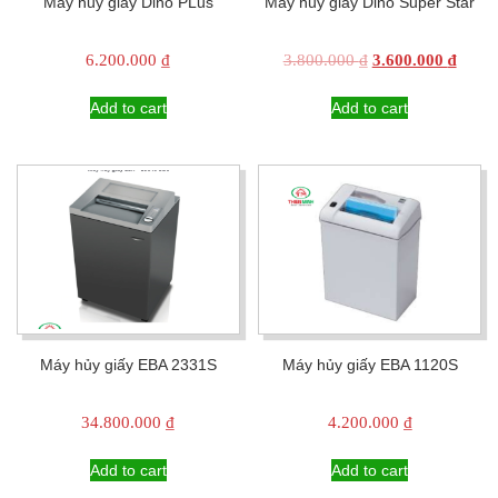
Máy hủy giấy Dino PLus
Máy hủy giấy Dino Super Star
Original
Curre
6.200.000
₫
3.800.000
₫
3.600.000
₫
price
price
was:
is:
Add to cart
Add to cart
3.800.000 ₫.
3.600
Máy hủy giấy EBA 2331S
Máy hủy giấy EBA 1120S
34.800.000
₫
4.200.000
₫
Add to cart
Add to cart