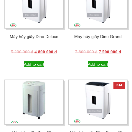
Máy hủy giấy Dino Deluxe
Máy hủy giấy Dino Grand
Original
Current
Original
Curre
5.200.000
₫
4.800.000
₫
7.800.000
₫
7.500.000
₫
price
price
price
price
was:
is:
was:
is:
Add to cart
Add to cart
5.200.000 ₫.
4.800.000 ₫.
7.800.000 ₫.
7.500
KM