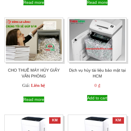
Read more
Read more
CHO THUÊ MÁY HỦY GIẤY
Dịch vụ hủy tài liệu bảo mật tại
VĂN PHÒNG
HCM
Giá:
Liên hệ
0
₫
Add to cart
Read more
KM
KM