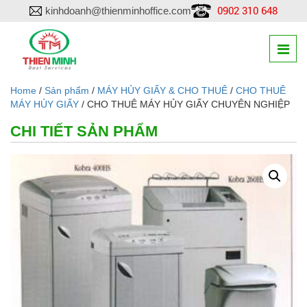
0902 310 648
kinhdoanh@thienminhoffice.com
Home
/
Sản phẩm
/
MÁY HỦY GIẤY & CHO THUÊ
/
CHO THUÊ
MÁY HỦY GIẤY
/ CHO THUÊ MÁY HỦY GIẤY CHUYÊN NGHIỆP
CHI TIẾT SẢN PHẨM