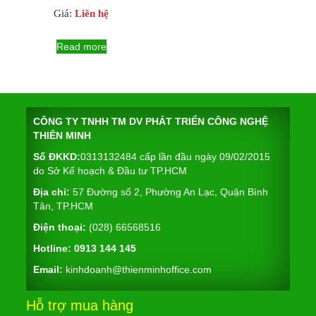
Giá:
Liên hệ
Read more
CÔNG TY TNHH TM DV PHÁT TRIỂN CÔNG NGHỆ
THIÊN MINH
Số ĐKKD:
0313132484 cấp lần đầu ngày 09/02/2015
do Sở Kế hoạch & Đầu tư TP.HCM
Địa chỉ:
57 Đường số 2, Phường An Lạc, Quận Bình
Tân, TP.HCM
Điện thoại:
(028) 66568516
Hotline:
0913 144 145
Email:
kinhdoanh@thienminhoffice.com
Hỗ trợ mua hàng