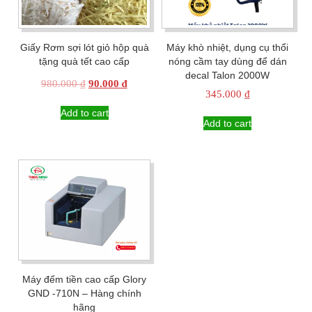
Giấy Rơm sợi lót giỏ hộp quà
Máy khò nhiệt, dụng cụ thổi
tặng quà tết cao cấp
nóng cầm tay dùng để dán
decal Talon 2000W
Original
Current
980.000
₫
90.000
₫
345.000
₫
price
price
was:
is:
Add to cart
Add to cart
980.000 ₫.
90.000 ₫.
Máy đếm tiền cao cấp Glory
GND -710N – Hàng chính
hãng