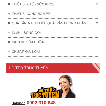
THIẾT BỊ Y TẾ - SỨC KHỎE
THIẾT BỊ CÔNG NGHIỆP
QUÀ TẶNG- PHỤ LIỆU QUÀ- VĂN PHÒNG PHẨM
IN ẤN - ĐÓNG GÓI
DỊCH VỤ SỬA CHỮA
CHƯA PHÂN LOẠI
HỖ TRỢ TRỰC TUYẾN
0902 310 648
Hotline :