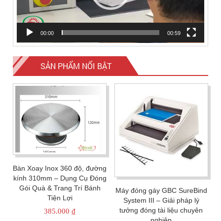
00:00
00:59
SẢN PHẨM NỔI BẬT
Bàn Xoay Inox 360 độ, đường
kính 310mm – Dụng Cụ Đóng
Gói Quà & Trang Trí Bánh
Máy đóng gáy GBC SureBind
Tiện Lợi
System III – Giải pháp lý
tưởng đóng tài liệu chuyên
385.000
₫
nghiệp