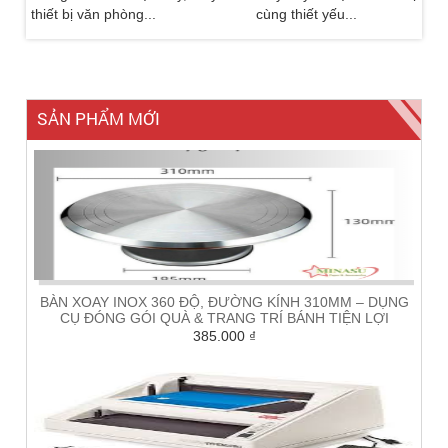
thiết bị văn phòng...
cùng thiết yếu...
Thanh nẹp nhựa 10 đinh
– Giải pháp đóng gáy tài
liệu đẳng cấp, bền đẹp
SẢN PHẨM MỚI
Lợi ích của việc thuê máy
hủy tài liệu
BÀN XOAY INOX 360 ĐỘ, ĐƯỜNG KÍNH 310MM – DỤNG
CỤ ĐÓNG GÓI QUÀ & TRANG TRÍ BÁNH TIỆN LỢI
385.000
₫
Mua máy khò nhiệt Talon
2000W chính hãng ở
đâu?