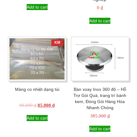
Add to cart
0
₫
Add to cart
KM
Màng co nhiệt dạng túi
Bàn xoay Inox 360 độ – Hỗ
Trợ Gói Quà, trang trí bánh
kem, Đóng Gói Hàng Hóa
Original
Current
90.000
₫
85.000
₫
Nhanh Chóng
price
price
385.000
₫
was:
is:
Add to cart
90.000 ₫.
85.000 ₫.
Add to cart