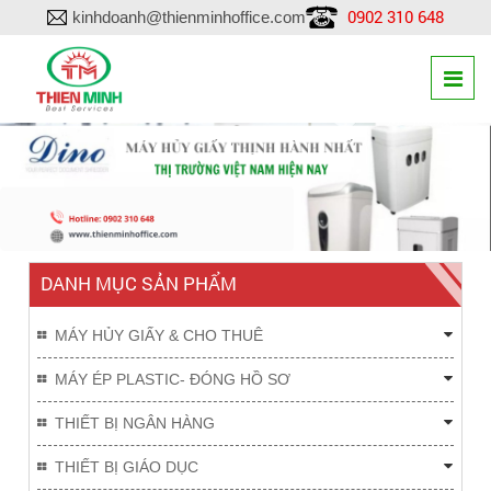
0902 310 648
kinhdoanh@thienminhoffice.com
DANH MỤC SẢN PHẨM
MÁY HỦY GIẤY & CHO THUÊ
MÁY ÉP PLASTIC- ĐÓNG HỒ SƠ
THIẾT BỊ NGÂN HÀNG
THIẾT BỊ GIÁO DỤC