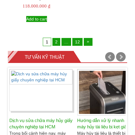
118.000.000
₫
Add to cart
1
2
…
12
TƯ VẤN KỸ THUẬT
Dịch vụ sửa chữa máy hủy giấy
Hướng dẫn xử lý nhanh khi
chuyên nghiệp tại HCM
máy hủy tài liệu bị kẹt giấy
Trong bối cảnh hiện nay, máy
Máy hủy tài liệu là thiết bị vô