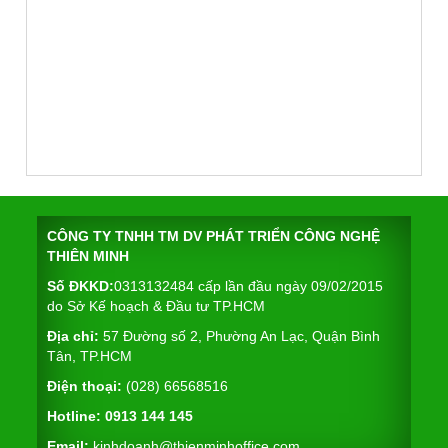
price
price
was:
is:
90.000 ₫.
85.000 ₫.
CÔNG TY TNHH TM DV PHÁT TRIỂN CÔNG NGHỆ
THIÊN MINH
Số ĐKKD:
0313132484 cấp lần đầu ngày 09/02/2015
do Sở Kế hoạch & Đầu tư TP.HCM
Địa chỉ:
57 Đường số 2, Phường An Lạc, Quận Bình
Tân, TP.HCM
Điện thoại:
(028) 66568516
Hotline:
0913 144 145
Email:
kinhdoanh@thienminhoffice.com