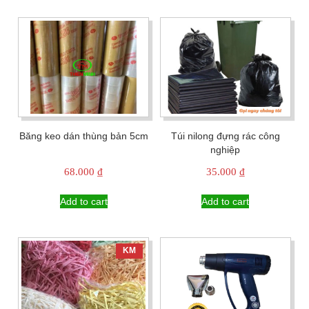
Băng keo dán thùng bản 5cm
Túi nilong đựng rác công
nghiệp
68.000
₫
35.000
₫
Add to cart
Add to cart
KM