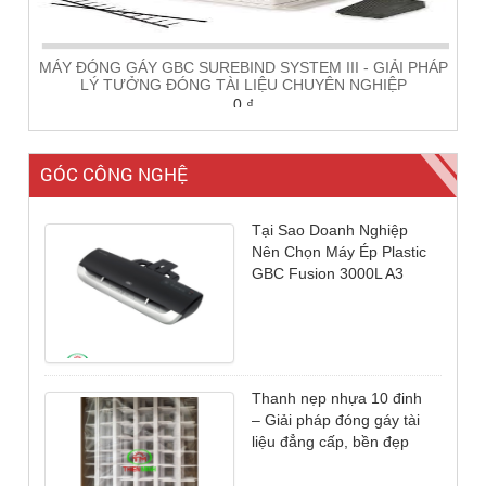
Top 3 máy hủy giấy Dino
MÁY ĐÓNG GÁY GBC SUREBIND SYSTEM III - GIẢI PHÁP
được ưa chuộng nhất VN
LÝ TƯỞNG ĐÓNG TÀI LIỆU CHUYÊN NGHIỆP
0
₫
hiện nay
GÓC CÔNG NGHỆ
Tại Sao Doanh Nghiệp
Nên Chọn Máy Ép Plastic
GBC Fusion 3000L A3
MÀNG CO NHIỆT DẠNG TÚI
Original
Current
90.000
₫
85.000
₫
price
price
was:
is:
90.000 ₫.
85.000 ₫.
Thanh nẹp nhựa 10 đinh
– Giải pháp đóng gáy tài
liệu đẳng cấp, bền đẹp