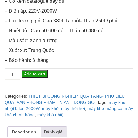
– Có kèm catalogue đầy đủ
– Điện áp: 220V-2000W
– Lưu lượng gió: Cao 380Lit / phút- Thấp 250L/ phút
– Nhiệt độ : Cao 50-600 độ – Thấp 50-480 độ
– Màu sắc: Xanh dương
– Xuất xứ: Trung Quốc
– Bảo hành: 3 tháng
Máy
Add to cart
khò
nhiệt,
dụng
Categories:
THIẾT BỊ CÔNG NGHIỆP
,
QUÀ TẶNG- PHỤ LIỆU
cụ
QUÀ- VĂN PHÒNG PHẨM
,
IN ẤN - ĐÓNG GÓI
Tags:
máy khò
thổi
nhiệtTalon 2000W
,
máy khò
,
máy thổi hơi
,
máy khò màng co
,
máy
nóng
khò chính hãng
,
máy khò nhiệt
cầm
tay
dùng
Description
Đánh giá
để