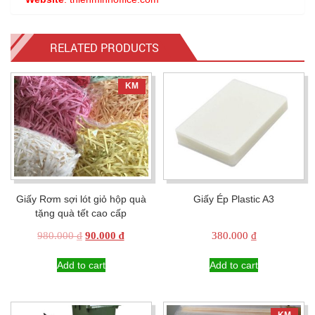
RELATED PRODUCTS
KM
Giấy Rơm sợi lót giỏ hộp quà
Giấy Ép Plastic A3
tặng quà tết cao cấp
Original
Current
980.000
₫
90.000
₫
380.000
₫
price
price
was:
is:
Add to cart
Add to cart
980.000 ₫.
90.000 ₫.