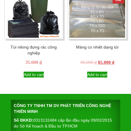
KM
Túi nilong đựng rác công
Màng co nhiệt dạng túi
nghiệp
Original
Current
35.000
₫
90.000
₫
85.000
₫
price
price
was:
is:
Add to cart
Add to cart
90.000 ₫.
85.000 ₫
CÔNG TY TNHH TM DV PHÁT TRIỂN CÔNG NGHỆ
THIÊN MINH
Số ĐKKD:
0313132484 cấp lần đầu ngày 09/02/2015
do Sở Kế hoạch & Đầu tư TP.HCM