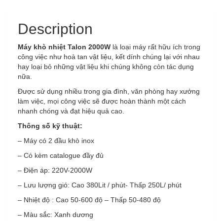
dán
decal
Talon
Description
2000W
quantity
Máy khò nhiệt Talon 2000W
là loại máy rất hữu ích trong
công việc như hoà tan vật liệu, kết dính chúng lại với nhau
hay loại bỏ những vật liệu khi chúng không còn tác dụng
nữa.
Được sử dụng nhiều trong gia đình, văn phòng hay xưởng
làm việc, mọi công việc sẽ được hoàn thành một cách
nhanh chóng và đạt hiệu quả cao.
Thông số kỹ thuật:
– Máy có 2 đầu khò inox
– Có kèm catalogue đầy đủ
– Điện áp: 220V-2000W
– Lưu lượng gió: Cao 380Lit / phút- Thấp 250L/ phút
– Nhiệt độ : Cao 50-600 độ – Thấp 50-480 độ
– Màu sắc: Xanh dương