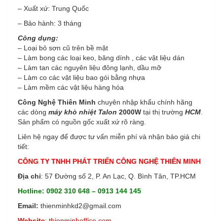
– Xuất xứ: Trung Quốc
– Bảo hành: 3 tháng
Công dụng:
– Loại bỏ sơn cũ trên bề mặt
– Làm bong các loại keo, băng dính , các vật liệu dán
– Làm tan các nguyên liệu đông lạnh, dầu mỡ
– Làm co các vật liệu bao gói bằng nhựa
– Làm mềm các vật liệu hàng hóa
Công Nghệ Thiên Minh
chuyên nhập khẩu chính hãng
các dòng
máy khò nhiệt Talon
2000W
tại thị trường
HCM
.
Sản phẩm có nguồn gốc xuất xứ rõ ràng.
Liên hệ ngay để được tư vấn miễn phí và nhận báo giá chi
tiết:
CÔNG TY TNHH PHÁT TRIỂN CÔNG NGHỆ THIÊN MINH
Địa chỉ
: 57 Đường số 2, P. An Lạc, Q. Bình Tân, TP.HCM
Hotline
: 0902 310 648 – 0913
144 145
Email
:
thienminhkd2@gmail.com
Website
: thienminhoffice.com