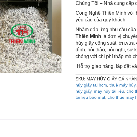
Chúng Tôi – Nhà cung cấp d
Công Nghệ
Thiên Minh
với 
yêu cầu của quý khách
.
Nhằm đáp ứng nhu cầu của k
Thiên Minh
là đơn vị chuyên
hủy giấy công suất lớn,vừa 
đình, hội thảo, hội nghị, sự
chóng với chi phí thấp mà ch
Hỗ trợ giao hàng, lắp đặt 
SKU:
MÁY HỦY GIẤY CÁ NHÂ
hủy giấy tại hcm
,
thuê máy hủy
hủy giấy
,
máy hủy tài liệu
,
cho 
tài liệu bảo mật
,
cho thuê máy hủ