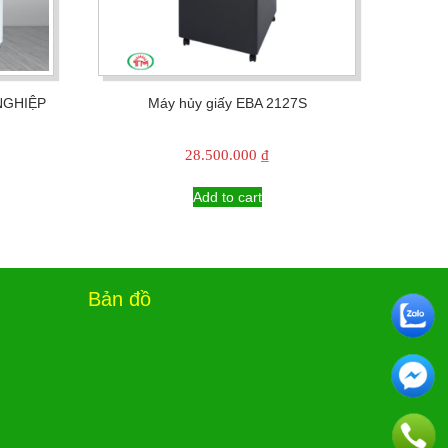
NGHIỆP
Máy hủy giấy EBA 2127S
28.500.000
₫
Add to cart
Bản đồ