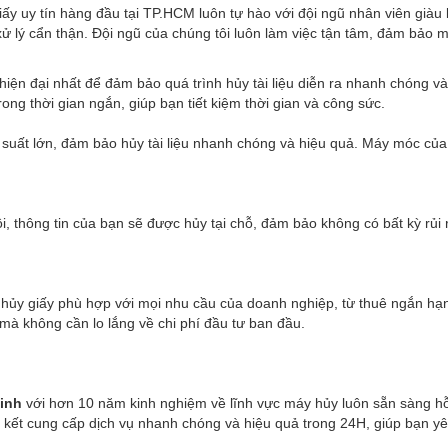
y uy tín hàng đầu tại TP.HCM luôn tự hào với đội ngũ nhân viên giàu 
ử lý cẩn thận. Đội ngũ của chúng tôi luôn làm việc tận tâm, đảm bảo mọi
ện đại nhất để đảm bảo quá trình hủy tài liệu diễn ra nhanh chóng v
trong thời gian ngắn, giúp bạn tiết kiệm thời gian và công sức.
suất lớn, đảm bảo hủy tài liệu nhanh chóng và hiệu quả. Máy móc của 
, thông tin của bạn sẽ được hủy tại chỗ, đảm bảo không có bất kỳ rủi ro
 hủy giấy phù hợp với mọi nhu cầu của doanh nghiệp, từ thuê ngắn hạn
à không cần lo lắng về chi phí đầu tư ban đầu.
inh
với hơn 10 năm kinh nghiệm về lĩnh vực máy hủy luôn sẵn sàng hỗ 
 kết cung cấp dịch vụ nhanh chóng và hiệu quả trong 24H, giúp bạn yên