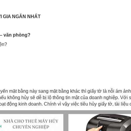
I GIA NGẮN NHẤT
n – văn phòng?
iện?
yển mặt bằng này sang mặt bằng khác thì giấy tờ là nỗi ám ản
ếu không hủy sẽ dễ bị lộ thông tin mật của doanh nghiệp. Với sự
t động kinh doanh. Chính vì vậy việc tiêu hủy giấy tờ, tài liệu c