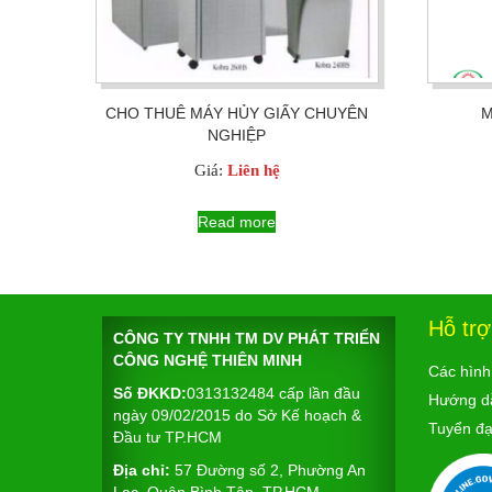
CHO THUÊ MÁY HỦY GIẤY CHUYÊN
M
NGHIỆP
Giá:
Liên hệ
Read more
Hỗ tr
CÔNG TY TNHH TM DV PHÁT TRIỂN
CÔNG NGHỆ THIÊN MINH
Các hình
Số ĐKKD:
0313132484 cấp lần đầu
Hướng d
ngày 09/02/2015 do Sở Kế hoạch &
Tuyển đại
Đầu tư TP.HCM
Địa chỉ:
57 Đường số 2, Phường An
Lạc, Quận Bình Tân, TP.HCM