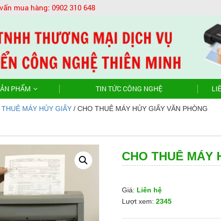
 vấn mua hàng:
0902 310 648
ẢN PHẨM
TIN TỨC CÔNG NGHỆ
LI
 THUÊ MÁY HỦY GIẤY
/ CHO THUÊ MÁY HỦY GIẤY VĂN PHÒNG
CHO THUÊ MÁY 
Giá:
Liên hệ
Lượt xem:
2345