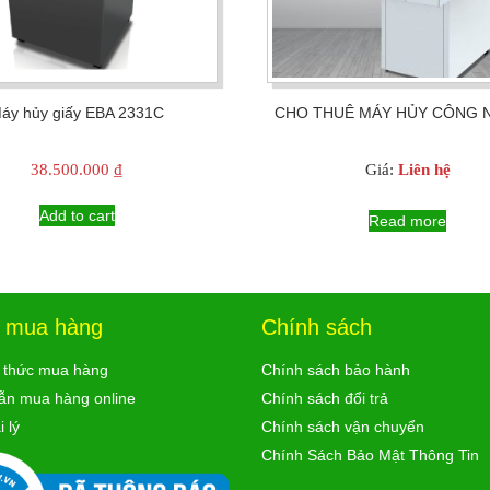
áy hủy giấy EBA 2331C
CHO THUÊ MÁY HỦY CÔNG 
38.500.000
₫
Giá:
Liên hệ
Add to cart
Read more
ợ mua hàng
Chính sách
 thức mua hàng
Chính sách bảo hành
ẫn mua hàng online
Chính sách đổi trả
 lý
Chính sách vận chuyển
Chính Sách Bảo Mật Thông Tin