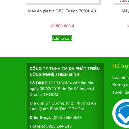
Máy ép plastic GBC Fusion 7000L A3
Máy
16.800.000
₫
3
Add to cart
Hỗ tr
CÔNG TY TNHH TM DV PHÁT TRIỂN
CÔNG NGHỆ THIÊN MINH
Các hình
Số ĐKKD:
0313132484 cấp lần đầu
Hướng d
ngày 09/02/2015 do Sở Kế hoạch &
Tuyển đại
Đầu tư TP.HCM
Địa chỉ:
57 Đường số 2, Phường An
Lạc, Quận Bình Tân, TP.HCM
Điện thoại:
(028) 66568516
Hotline:
0913 144 145