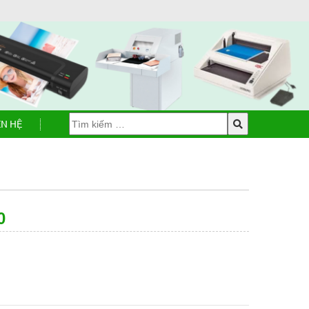
ÊN HỆ
0