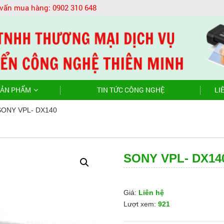
 vấn mua hàng:
0902 310 648
ẢN PHẨM
TIN TỨC CÔNG NGHỆ
LI
SONY VPL- DX140
SONY VPL- DX14
Giá:
Liên hệ
Lượt xem:
921