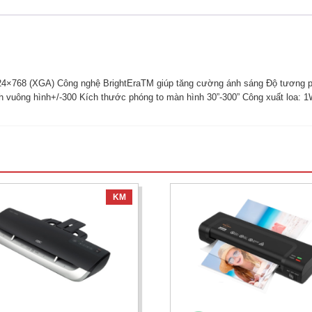
4×768 (XGA) Công nghệ BrightEraTM giúp tăng cường ánh sáng Độ tương phả
h vuông hình+/-300 Kích thước phóng to màn hình 30”-300” Công xuất loa:
KM