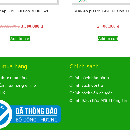
 ép GBC Fusion 3000L A4
Máy ép plastic GBC Fusion 1
Original
Current
.600.000
₫
3.500.000
₫
2.400.000
₫
price
price
was:
is:
Add to cart
Add to cart
3.600.000 ₫.
3.500.000 ₫.
ợ mua hàng
Chính sách
 thức mua hàng
Chính sách bảo hành
ẫn mua hàng online
Chính sách đổi trả
 lý
Chính sách vận chuyển
Chính Sách Bảo Mật Thông Tin