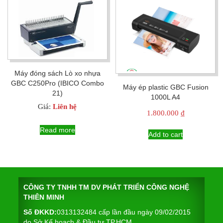
Máy đóng sách Lò xo nhựa
GBC C250Pro (IBICO Combo
Máy ép plastic GBC Fusion
21)
1000L A4
Giá:
Liên hệ
1.800.000
₫
Read more
Add to cart
CÔNG TY TNHH TM DV PHÁT TRIỂN CÔNG NGHỆ
THIÊN MINH
Số ĐKKD:
0313132484 cấp lần đầu ngày 09/02/2015
do Sở Kế hoạch & Đầu tư TP.HCM