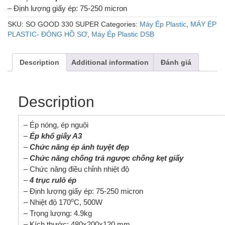
– Định lượng giấy ép: 75-250 micron
SKU:
SO GOOD 330 SUPER
Categories:
Máy Ép Plastic
,
MÁY ÉP
PLASTIC- ĐÓNG HỒ SƠ
,
Máy Ép Plastic DSB
Description
Additional information
Đánh giá
Description
– Ép nóng, ép nguội
–
Ép khổ giấy A3
–
Chức năng ép ảnh tuyệt đẹp
–
Chức năng chống trả ngược chống kẹt giấy
– Chức năng điều chỉnh nhiệt độ
–
4 trục rulô ép
– Định lượng giấy ép: 75-250 micron
o
– Nhiệt độ 170
C, 500W
– Trọng lượng: 4.9kg
– Kích thước: 480x200x120 mm