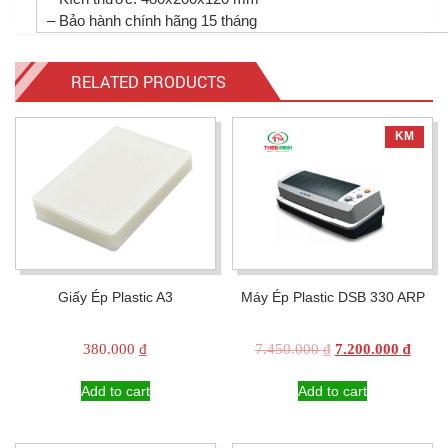
– Bảo hành chính hãng 15 tháng
RELATED PRODUCTS
KM
Giấy Ép Plastic A3
Máy Ép Plastic DSB 330 ARP
Original
Curre
380.000
₫
7.450.000
₫
7.200.000
₫
price
price
was:
is:
Add to cart
Add to cart
7.450.000 ₫.
7.200