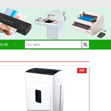
ÊN HỆ
KM