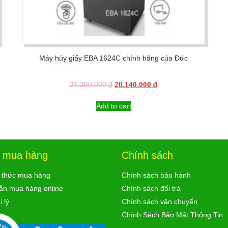
Máy hủy giấy EBA 1624C chính hãng của Đức
Original
Current
21.200.000
₫
20.140.000
₫
price
price
was:
is:
Add to cart
21.200.000 ₫.
20.140.000 ₫.
ợ mua hàng
Chính sách
 thức mua hàng
Chính sách bảo hành
ẫn mua hàng online
Chính sách đổi trả
 lý
Chính sách vận chuyển
Chính Sách Bảo Mật Thông Tin