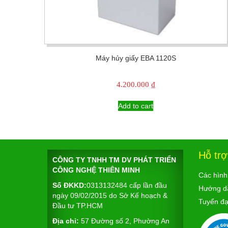
Máy hủy giấy EBA 1120S
4.200.000
₫
Add to cart
Hỗ tr
CÔNG TY TNHH TM DV PHÁT TRIỂN
CÔNG NGHỆ THIÊN MINH
Các hình
Số ĐKKD:
0313132484 cấp lần đầu
Hướng d
ngày 09/02/2015 do Sở Kế hoạch &
Tuyển đại
Đầu tư TP.HCM
Địa chỉ:
57 Đường số 2, Phường An