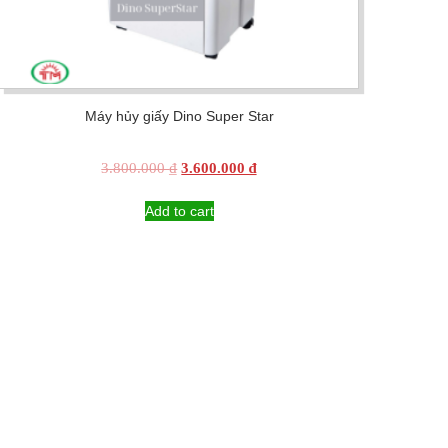
Máy hủy giấy Dino Super Star
Original
Current
3.800.000
₫
3.600.000
₫
price
price
was:
is:
Add to cart
3.800.000 ₫.
3.600.000 ₫.