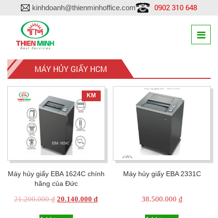
0902 310 648
kinhdoanh@thienminhoffice.com
MÁY HỦY GIẤY HCM
KM
Máy hủy giấy EBA 1624C chính
Máy hủy giấy EBA 2331C
hãng của Đức
Original
Current
21.200.000
₫
20.140.000
₫
38.500.000
₫
price
price