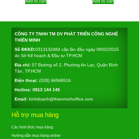
was:
is:
Add to cart
Add to cart
21.200.000 ₫.
20.140.000 ₫.
CÔNG TY TNHH TM DV PHÁT TRIỂN CÔNG NGHỆ
THIÊN MINH
Số ĐKKD:
0313132484 cấp lần đầu ngày 09/02/2015
do Sở Kế hoạch & Đầu tư TP.HCM
Địa chỉ:
57 Đường số 2, Phường An Lạc, Quận Bình
Tân, TP.HCM
Điện thoại:
(028) 66568516
Hotline:
0913 144 145
Email:
kinhdoanh@thienminhoffice.com
Hỗ trợ mua hàng
Các hình thức mua hàng
Hướng dẫn mua hàng online