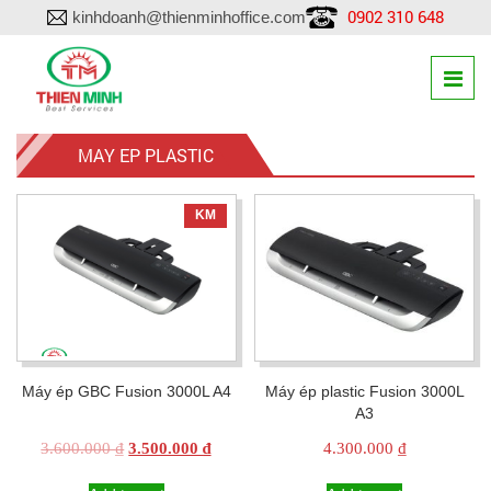
0902 310 648
kinhdoanh@thienminhoffice.com
MAY EP PLASTIC
KM
Máy ép GBC Fusion 3000L A4
Máy ép plastic Fusion 3000L
A3
Original
Current
3.600.000
₫
3.500.000
₫
4.300.000
₫
price
price