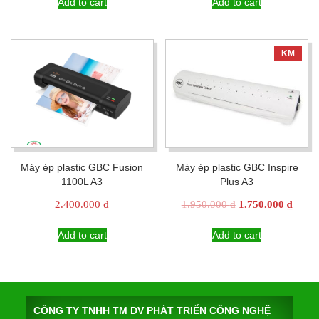
was:
is:
Add to cart
Add to cart
3.600.000 ₫.
3.500.000 ₫.
KM
Máy ép plastic GBC Fusion
Máy ép plastic GBC Inspire
1100L A3
Plus A3
Original
Curre
2.400.000
₫
1.950.000
₫
1.750.000
₫
price
price
was:
is:
Add to cart
Add to cart
1.950.000 ₫.
1.750
CÔNG TY TNHH TM DV PHÁT TRIỂN CÔNG NGHỆ