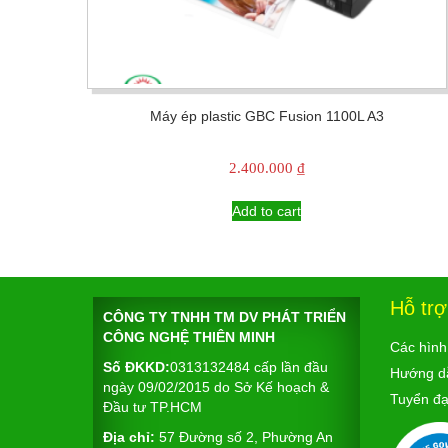
Máy ép plastic GBC Fusion 1100L A3
2.400.000
₫
Add to cart
Hỗ tr
CÔNG TY TNHH TM DV PHÁT TRIỂN
CÔNG NGHỆ THIÊN MINH
Các hình
Số ĐKKD:
0313132484 cấp lần đầu
Hướng d
ngày 09/02/2015 do Sở Kế hoạch &
Tuyển đại
Đầu tư TP.HCM
Địa chỉ:
57 Đường số 2, Phường An