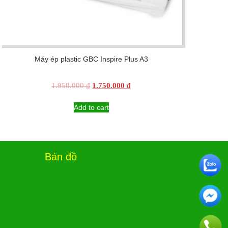
Máy ép plastic GBC Inspire Plus A3
Original
Current
1.950.000
₫
1.750.000
₫
price
price
was:
is:
Add to cart
1.950.000 ₫.
1.750.000 ₫.
Bản đồ