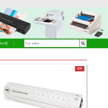
ÊN HỆ
KM