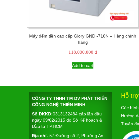
Máy đếm tiền cao cấp Glory GND -710N – Hàng chính
hãng
118.000.000
₫
Add to cart
Hỗ tr
CÔNG TY TNHH TM DV PHÁT TRIỂN
CÔNG NGHỆ THIÊN MINH
Các hình
Số ĐKKD:
0313132484 cấp lần đầu
Hướng d
ngày 09/02/2015 do Sở Kế hoạch &
Tuyển đại
Đầu tư TP.HCM
Địa chỉ:
57 Đường số 2, Phường An