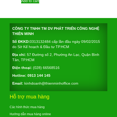
was:
is:
Add to cart
90.000 ₫.
85.000 ₫.
CÔNG TY TNHH TM DV PHÁT TRIỂN CÔNG NGHỆ
THIÊN MINH
Số ĐKKD:
0313132484 cấp lần đầu ngày 09/02/2015
do Sở Kế hoạch & Đầu tư TP.HCM
Địa chỉ:
57 Đường số 2, Phường An Lạc, Quận Bình
Tân, TP.HCM
Điện thoại:
(028) 66568516
Hotline:
0913 144 145
Email:
kinhdoanh@thienminhoffice.com
Hỗ trợ mua hàng
Các hình thức mua hàng
Hướng dẫn mua hàng online