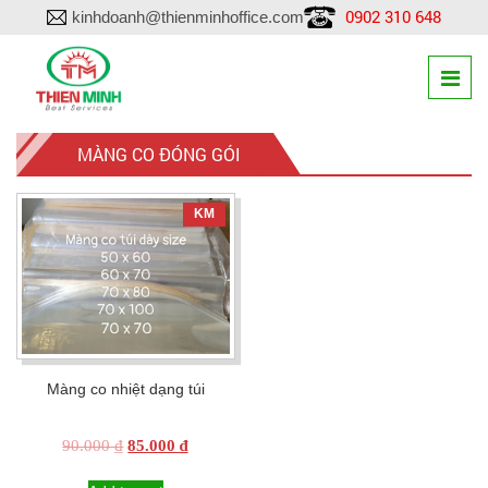
0902 310 648
kinhdoanh@thienminhoffice.com
MÀNG CO ĐÓNG GÓI
KM
Màng co nhiệt dạng túi
Original
Current
90.000
₫
85.000
₫
price
price