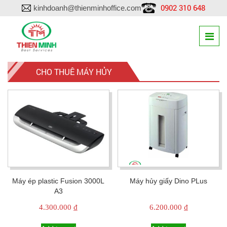
0902 310 648
kinhdoanh@thienminhoffice.com
CHO THUÊ MÁY HỦY
Máy ép plastic Fusion 3000L
Máy hủy giấy Dino PLus
A3
4.300.000
₫
6.200.000
₫