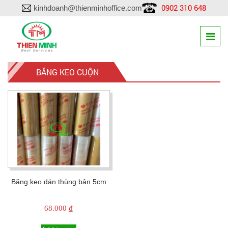
0902 310 648
kinhdoanh@thienminhoffice.com
BĂNG KEO CUỘN
Băng keo dán thùng bản 5cm
68.000
₫