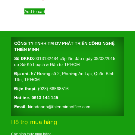
Add to cart
CÔNG TY TNHH TM DV PHÁT TRIỂN CÔNG NGHỆ
THIÊN MINH
Số ĐKKD:
0313132484 cấp lần đầu ngày 09/02/2015
do Sở Kế hoạch & Đầu tư TP.HCM
Địa chỉ:
57 Đường số 2, Phường An Lạc, Quận Bình
Tân, TP.HCM
Điện thoại:
(028) 66568516
Hotline:
0913 144 145
Email:
kinhdoanh@thienminhoffice.com
Hỗ trợ mua hàng
Các hình thức mua hàng