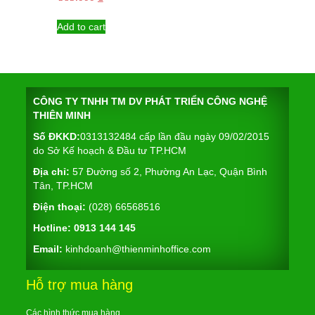
Add to cart
CÔNG TY TNHH TM DV PHÁT TRIỂN CÔNG NGHỆ
THIÊN MINH
Số ĐKKD:
0313132484 cấp lần đầu ngày 09/02/2015
do Sở Kế hoạch & Đầu tư TP.HCM
Địa chỉ:
57 Đường số 2, Phường An Lạc, Quận Bình
Tân, TP.HCM
Điện thoại:
(028) 66568516
Hotline:
0913 144 145
Email:
kinhdoanh@thienminhoffice.com
Hỗ trợ mua hàng
Các hình thức mua hàng