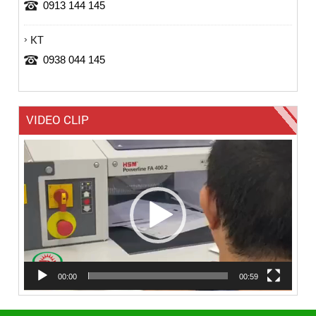
0913 144 145
KT
0938 044 145
VIDEO CLIP
Trình
chơi
Video
00:00
00:59