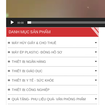
00:00
DANH MỤC SẢN PHẨM
MÁY HỦY GIẤY & CHO THUÊ
MÁY ÉP PLASTIC- ĐÓNG HỒ SƠ
THIẾT BỊ NGÂN HÀNG
THIẾT BỊ GIÁO DỤC
THIẾT BỊ Y TẾ - SỨC KHỎE
THIẾT BỊ CÔNG NGHIỆP
QUÀ TẶNG- PHỤ LIỆU QUÀ- VĂN PHÒNG PHẨM