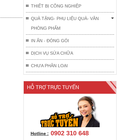
THIẾT BỊ CÔNG NGHIỆP
QUÀ TẶNG- PHỤ LIỆU QUÀ- VĂN
PHÒNG PHẨM
IN ẤN - ĐÓNG GÓI
DỊCH VỤ SỬA CHỮA
CHƯA PHÂN LOẠI
HỖ TRỢ TRỰC TUYẾN
0902 310 648
Hotline :