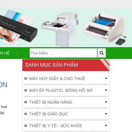
ÊN HỆ
DANH MỤC SẢN PHẨM
MÁY HỦY GIẤY & CHO THUÊ
10N
MÁY ÉP PLASTIC- ĐÓNG HỒ SƠ
THIẾT BỊ NGÂN HÀNG
 hơi
tại
THIẾT BỊ GIÁO DỤC
THIẾT BỊ Y TẾ - SỨC KHỎE