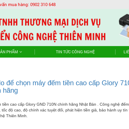
 vấn mua hàng:
0902 310 648
ẢN PHẨM
TIN TỨC CÔNG NGHỆ
LI
 do để chọn máy đếm tiền cao cấp Glory 7
h hãng
 tiền cao cấp Glory GND 710N chính hãng Nhật Bản . Công nghệ đếm
, tốc độ cao, độ chính xác tuyệt đối, phát hiện tiền giả, bảo hành uy tín 
hệ Thiên Minh.