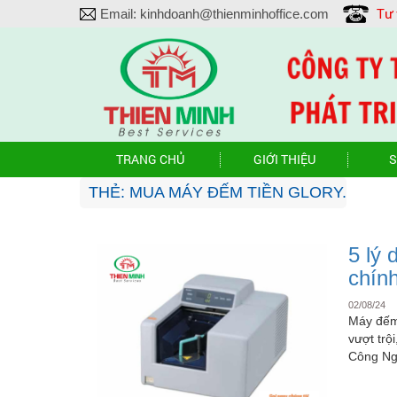
Tư
Email:
kinhdoanh@thienminhoffice.com
TRANG CHỦ
GIỚI THIỆU
S
THẺ:
MUA MÁY ĐẾM TIỀN GLORY.
5 lý
chín
02/08/24
Máy đếm
vượt trội
Công Ng