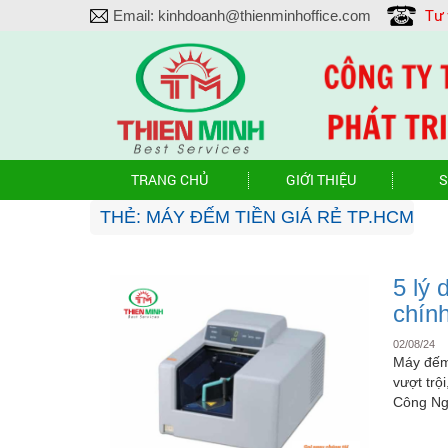
Tư
Email:
kinhdoanh@thienminhoffice.com
TRANG CHỦ
GIỚI THIỆU
S
THẺ:
MÁY ĐẾM TIỀN GIÁ RẺ TP.HCM
5 lý
chín
02/08/24
Máy đếm
vượt trội
Công Ng