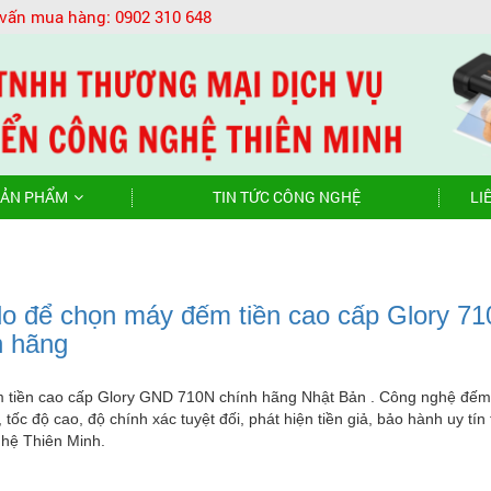
 vấn mua hàng:
0902 310 648
ẢN PHẨM
TIN TỨC CÔNG NGHỆ
LI
 do để chọn máy đếm tiền cao cấp Glory 7
h hãng
 tiền cao cấp Glory GND 710N chính hãng Nhật Bản . Công nghệ đếm
, tốc độ cao, độ chính xác tuyệt đối, phát hiện tiền giả, bảo hành uy tín 
hệ Thiên Minh.