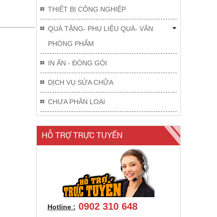
THIẾT BỊ CÔNG NGHIỆP
QUÀ TẶNG- PHỤ LIỆU QUÀ- VĂN
PHÒNG PHẨM
IN ẤN - ĐÓNG GÓI
DỊCH VỤ SỬA CHỮA
CHƯA PHÂN LOẠI
HỖ TRỢ TRỰC TUYẾN
0902 310 648
Hotline :