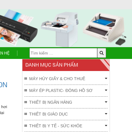
ÊN HỆ
DANH MỤC SẢN PHẨM
MÁY HỦY GIẤY & CHO THUÊ
10N
MÁY ÉP PLASTIC- ĐÓNG HỒ SƠ
THIẾT BỊ NGÂN HÀNG
 hơi
tại
THIẾT BỊ GIÁO DỤC
THIẾT BỊ Y TẾ - SỨC KHỎE