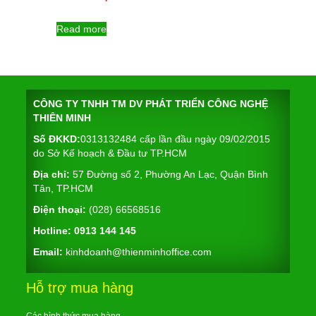
Read more
CÔNG TY TNHH TM DV PHÁT TRIỂN CÔNG NGHỆ
THIÊN MINH
Số ĐKKD:
0313132484 cấp lần đầu ngày 09/02/2015
do Sở Kế hoạch & Đầu tư TP.HCM
Địa chỉ:
57 Đường số 2, Phường An Lạc, Quận Bình
Tân, TP.HCM
Điện thoại:
(028) 66568516
Hotline:
0913 144 145
Email:
kinhdoanh@thienminhoffice.com
Hỗ trợ mua hàng