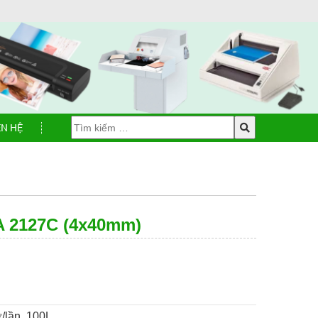
ÊN HỆ
A 2127C (4x40mm)
/lần, 100L