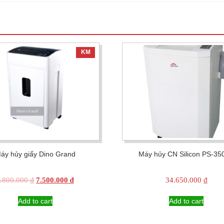
KM
áy hủy giấy Dino Grand
Máy hủy CN Silicon PS-35
Original
Current
.800.000
₫
7.500.000
₫
34.650.000
₫
price
price
was:
is:
Add to cart
Add to cart
7.800.000 ₫.
7.500.000 ₫.