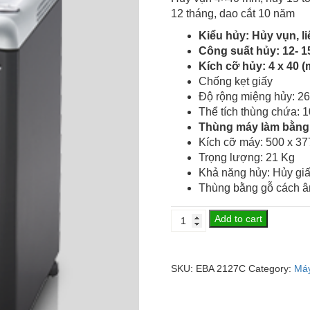
12 tháng, dao cắt 10 năm
Kiểu hủy: Hủy vụn, li
Công suất hủy: 12- 1
Kích cỡ hủy: 4 x 40 
Chống kẹt giấy
Độ rộng miệng hủy: 2
Thể tích thùng chứa: 10
Thùng máy làm bằng 
Kích cỡ máy: 500 x 37
Trọng lượng: 21 Kg
Khả năng hủy: Hủy giấy
Thùng bằng gỗ cách 
Máy
Add to cart
hủy
giấy
EBA
SKU:
EBA 2127C
Category:
Máy
2127C
(4x40mm)
quantity