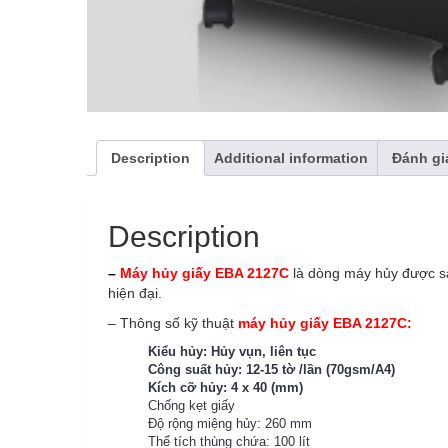
Description
Additional information
Đánh gi
Description
–
Máy hủy
giấy EBA 2127C
là dòng máy hủy được sả
hiện đại.
– Thông số kỹ thuật
máy hủy
giấy EBA 2127C
:
Kiểu hủy: Hủy vụn, liên tục
Công suất hủy: 12-15 tờ /lần (70gsm/A4)
Kích cỡ hủy: 4 x 40 (mm)
Chống kẹt giấy
Độ rộng miệng hủy: 260 mm
Thể tích thùng chứa: 100 lít