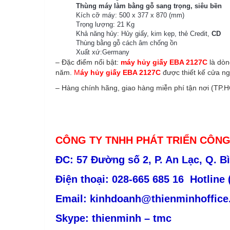
Thùng máy làm bằng gỗ sang trọng, siêu bền
Kích cỡ máy: 500 x 377 x 870 (mm)
Trọng lượng: 21 Kg
Khả năng hủy: Hủy giấy, kim kẹp, thẻ Credit,
CD
Thùng bằng gỗ cách âm chống ồn
Xuất xứ:Germany
– Đặc điểm nổi bật:
máy hủy
giấy EBA 2127C
là dòn
năm.
M
áy hủy
giấy EBA 2127C
được thiết kế cửa ng
– Hàng chính hãng, giao hàng miễn phí tận nơi (TP.
CÔNG TY TNHH PHÁT TRIỂN CÔNG
ĐC: 57 Đường số 2, P. An Lạc, Q. B
Điện thoại: 028-665 685 16
Hotline 
Email: kinhdoanh@thienminhoffice
Skype: thienminh – tmc