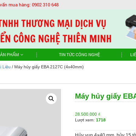
 vấn mua hàng:
0902 310 648
ẢN PHẨM
TIN TỨC CÔNG NGHỆ
LI
i Liệu
/ Máy hủy giấy EBA 2127C (4x40mm)
Máy hủy giấy EB
28.500.000
₫
Lượt xem:
1718
Hủy vụn 4×40 mm, hủy 15 tờ