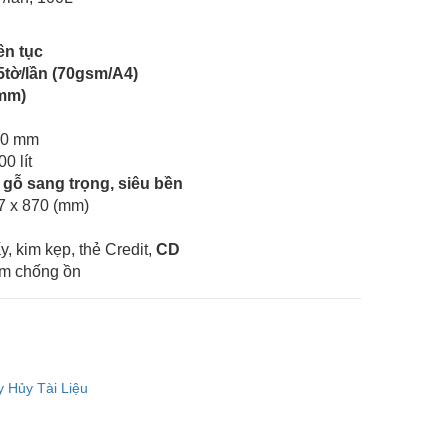
ên tục
5tờ/lần (70gsm/A4)
(mm)
60 mm
0 lít
gỗ sang trọng, siêu bền
7 x 870 (mm)
, kim kẹp, thẻ Credit,
CD
âm chống ồn
 Hủy Tài Liệu