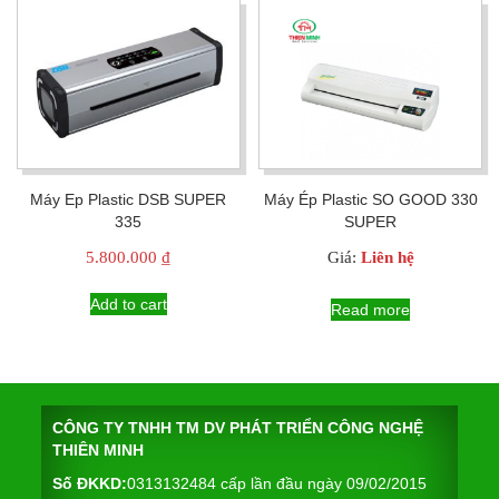
Máy Ep Plastic DSB SUPER
Máy Ép Plastic SO GOOD 330
335
SUPER
5.800.000
₫
Giá:
Liên hệ
Add to cart
Read more
CÔNG TY TNHH TM DV PHÁT TRIỂN CÔNG NGHỆ
THIÊN MINH
Số ĐKKD:
0313132484 cấp lần đầu ngày 09/02/2015