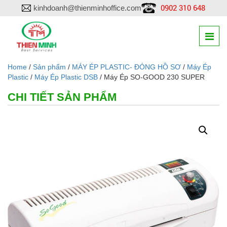
0902 310 648
kinhdoanh@thienminhoffice.com
Home
/
Sản phẩm
/
MÁY ÉP PLASTIC- ĐÓNG HỒ SƠ
/
Máy Ép
Plastic
/
Máy Ép Plastic DSB
/ Máy Ép SO-GOOD 230 SUPER
CHI TIẾT SẢN PHẨM