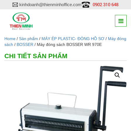
0902 310 648
kinhdoanh@thienminhoffice.com
Home
/
Sản phẩm
/
MÁY ÉP PLASTIC- ĐÓNG HỒ SƠ
/
Máy đóng
sách
/
BOSSER
/ Máy đóng sách BOSSER WR 970E
CHI TIẾT SẢN PHẨM