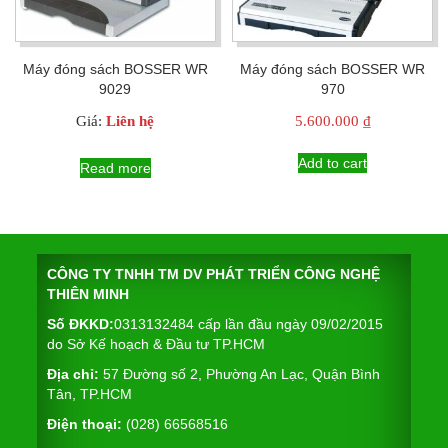
Máy đóng sách BOSSER WR
Máy đóng sách BOSSER WR
9029
970
Giá:
Liên hệ
5.600.000
₫
Add to cart
Read more
CÔNG TY TNHH TM DV PHÁT TRIỂN CÔNG NGHỆ
THIÊN MINH
Số ĐKKD:
0313132484 cấp lần đầu ngày 09/02/2015
do Sở Kế hoạch & Đầu tư TP.HCM
Địa chỉ:
57 Đường số 2, Phường An Lạc, Quận Bình
Tân, TP.HCM
Điện thoại:
(028) 66568516