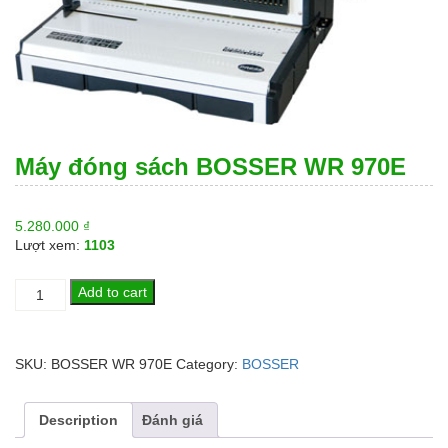
Máy đóng sách BOSSER WR 970E
5.280.000
₫
Lượt xem:
1103
Máy
Add to cart
đóng
sách
BOSSER
SKU:
BOSSER WR 970E
Category:
BOSSER
WR
970E
quantity
Description
Đánh giá