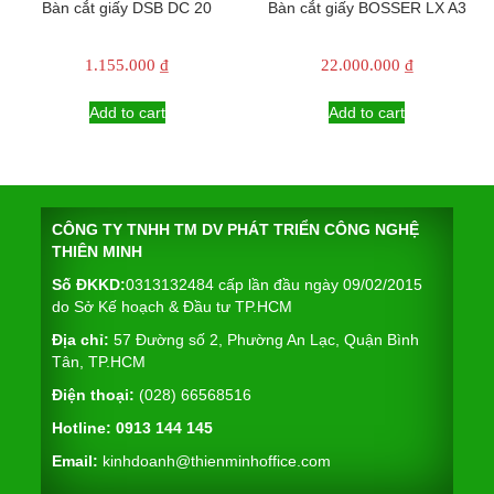
Bàn cắt giấy DSB DC 20
Bàn cắt giấy BOSSER LX A3
1.155.000
₫
22.000.000
₫
Add to cart
Add to cart
CÔNG TY TNHH TM DV PHÁT TRIỂN CÔNG NGHỆ
THIÊN MINH
Số ĐKKD:
0313132484 cấp lần đầu ngày 09/02/2015
do Sở Kế hoạch & Đầu tư TP.HCM
Địa chỉ:
57 Đường số 2, Phường An Lạc, Quận Bình
Tân, TP.HCM
Điện thoại:
(028) 66568516
Hotline:
0913 144 145
Email:
kinhdoanh@thienminhoffice.com