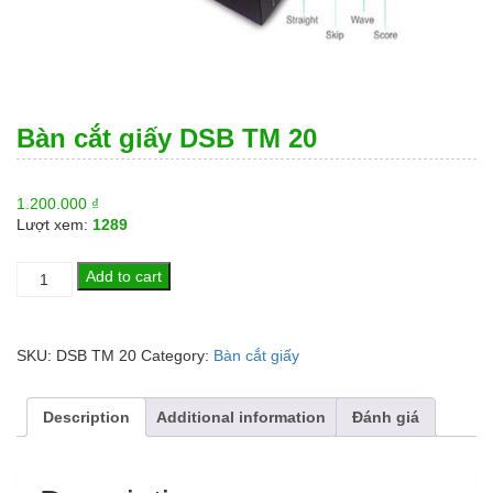
Bàn cắt giấy DSB TM 20
1.200.000
₫
Lượt xem:
1289
Bàn
Add to cart
cắt
giấy
DSB
SKU:
DSB TM 20
Category:
Bàn cắt giấy
TM
20
quantity
Description
Additional information
Đánh giá