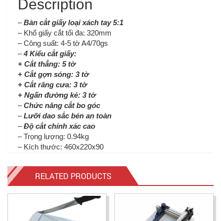
Description
–
Bàn cắt giấy loại xách tay 5:1
– Khổ giấy cắt tối đa: 320mm
– Công suất: 4-5 tờ A4/70gs
–
4 Kiểu cắt giấy:
+ Cắt thẳng: 5 tờ
+ Cắt gợn sóng: 3 tờ
+ Cắt răng cưa: 3 tờ
+ Ngấn đường kẻ: 3 tờ
–
Chức năng cắt bo góc
–
Lưỡi dao sắc bén an toàn
–
Độ cắt chính xác cao
– Trọng lượng: 0.94kg
– Kích thước: 460x220x90
RELATED PRODUCTS